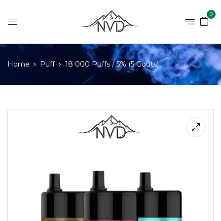
0
Home
Puff
18 000 Puffs / 5% (5 Goûts)