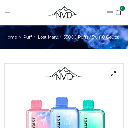
0
Home
Puff
Lost Mary
35000 Puffs / 5% (10 Goûts)