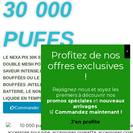
30 000
PUFFS
LE NEXA PIX 30K EST ÉQUIPÉ D'UN SYSTÈME DE RÉSISTANCE
DOUBLE MESH POUR UNE VAPEUR CONSTANTE ET UNE
SAVEUR INTENSE.LE MODE SMOOTH POUR JUSQU'À 30 000
BOUFFÉES OU LE MODE TURBO POUR ENVIRON 20 000
BOUFFÉES .INTELLIGENT AFFICHE L'AUTONOMIE DE LA
Rejoignez-nous et soyez les
BATTERIE, LE NOMBRE DE BOUFFÉES ET LE NIVEAU DE E-
premiers à découvrir nos
LIQUIDE EN TEMPS RÉEL.
promos spéciales
et
nouveaux
arrivages
.
Commander
🛒
Commandez maintenant !
J’en profite