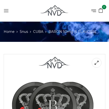
0
Home
Snus
CUBA
BARON 50mg (5 FLAVORS)