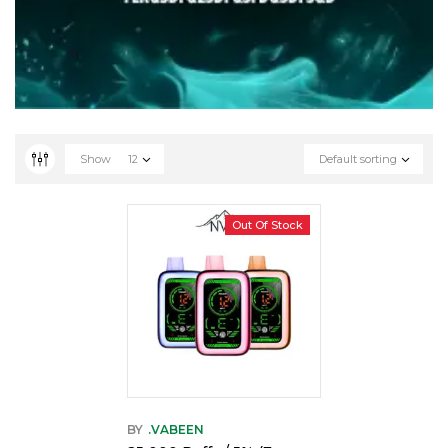
Show
12
Default sorting
Out Of Stock
BY
.VABEEN