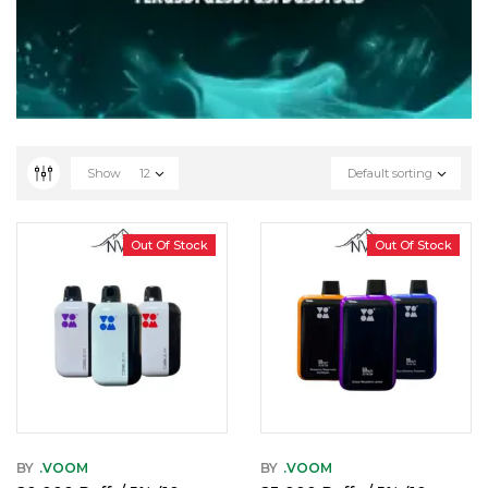
Show
12
Default sorting
Out Of Stock
Out Of Stock
BY
.VOOM
BY
.VOOM