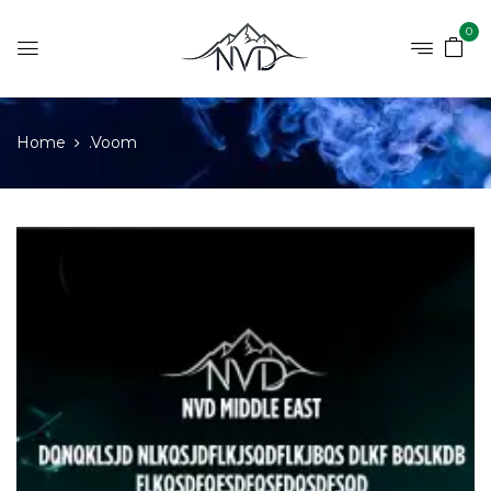
0
Home
.Voom