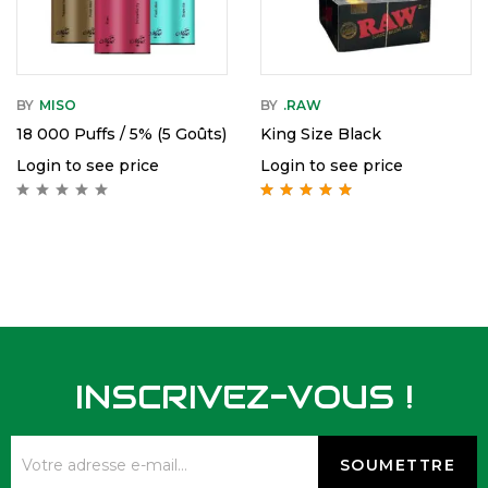
BY
MISO
BY
.RAW
18 000 Puffs / 5% (5 Goûts)
King Size Black
Login to see price
Login to see price
Rated
5.00
out
of 5
INSCRIVEZ-VOUS !