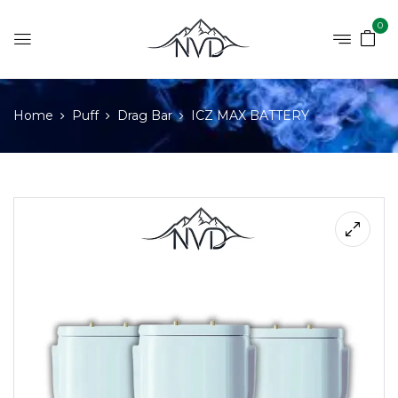
0
Home
Puff
Drag Bar
ICZ MAX BATTERY