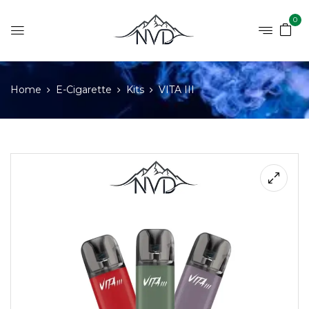
0
Home
E-Cigarette
Kits
VITA III