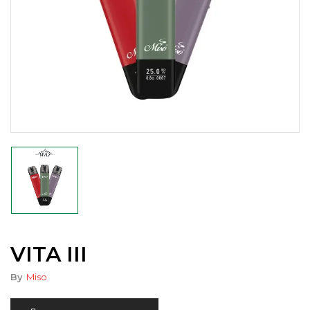
VITA III
By
Miso