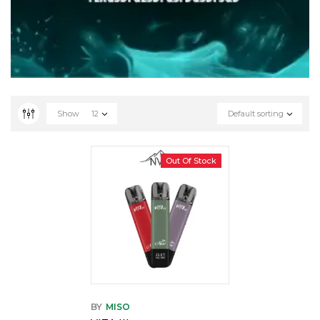
Show
12
Default sorting
Out Of Stock
BY
MISO