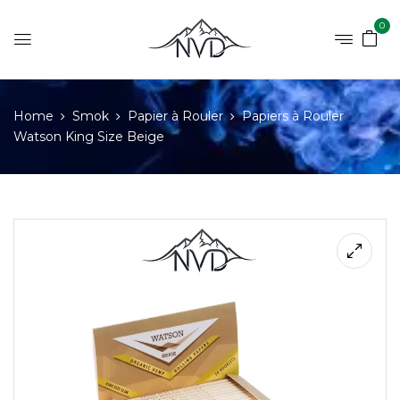
0
Home
Smok
Papier à Rouler
Papiers à Rouler
Watson King Size Beige