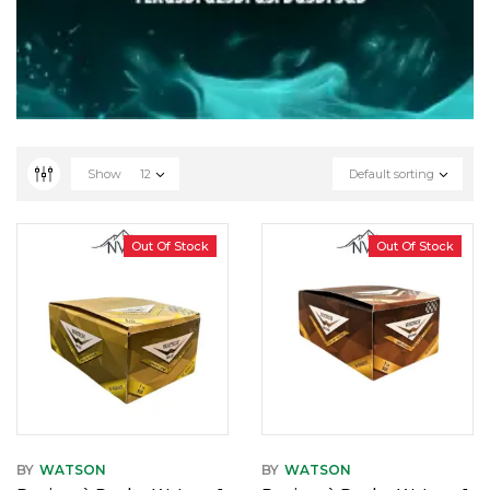
Show
12
Default sorting
Out Of Stock
Out Of Stock
BY
WATSON
BY
WATSON