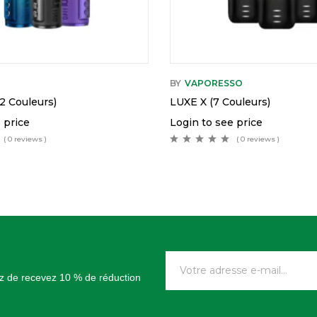
BY
VAPORESSO
 Couleurs)
LUXE X (7 Couleurs)
 price
Login to see price
( 0 reviews )
( 0 reviews )
tez de recevez 10 % de réduction