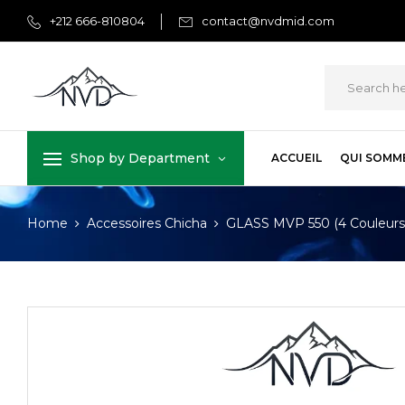
+212 666-810804
contact@nvdmid.com
Shop by Department
ACCUEIL
QUI SOMM
Home
Accessoires Chicha
GLASS MVP 550 (4 Couleurs