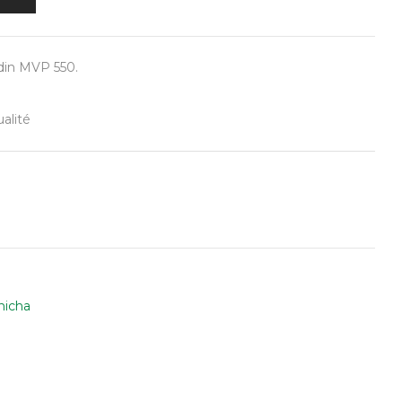
din MVP 550.
alité
hicha