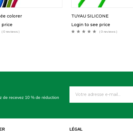
ée colorer
TUYAU SILICONE
 price
Login to see price
( 0 reviews )
( 0 reviews )
tez de recevez 10 % de réduction
ER
LÉGAL