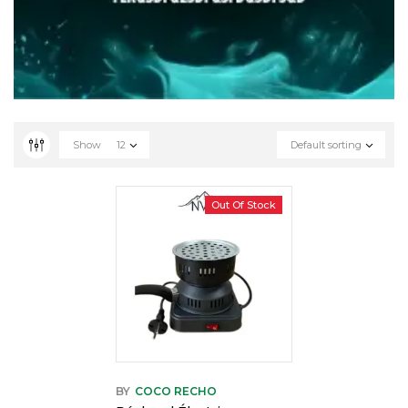
Show
12
Default sorting
Out Of Stock
BY
COCO RECHO