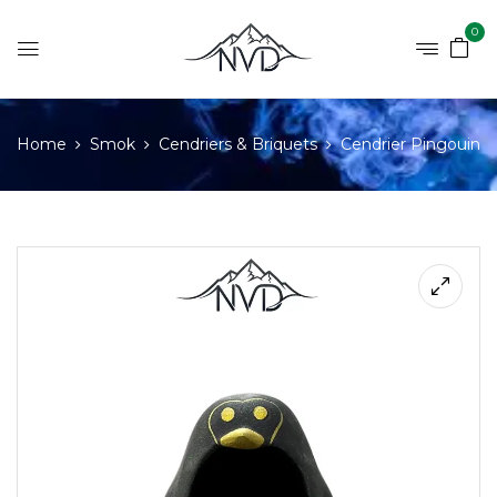
0
Home
Smok
Cendriers & Briquets
Cendrier Pingouin