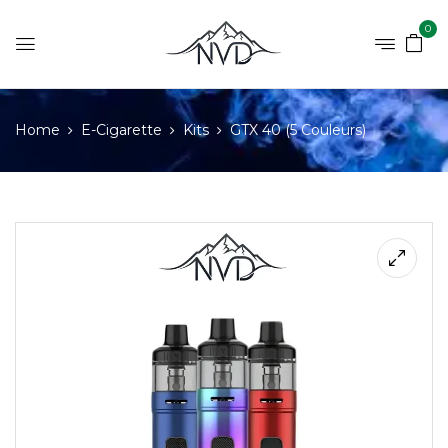
0
Home
E-Cigarette
Kits
GTX 40 (5 Couleurs)