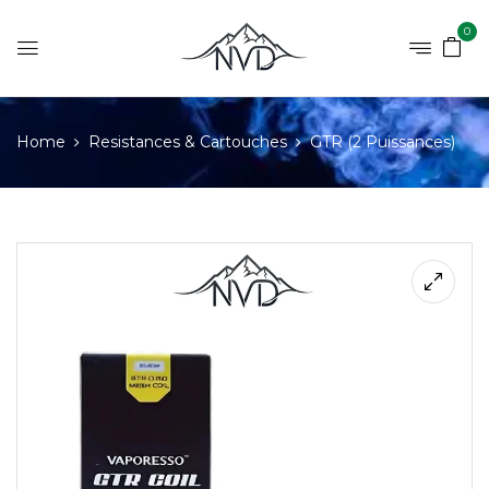
0
Home
Resistances & Cartouches
GTR (2 Puissances)