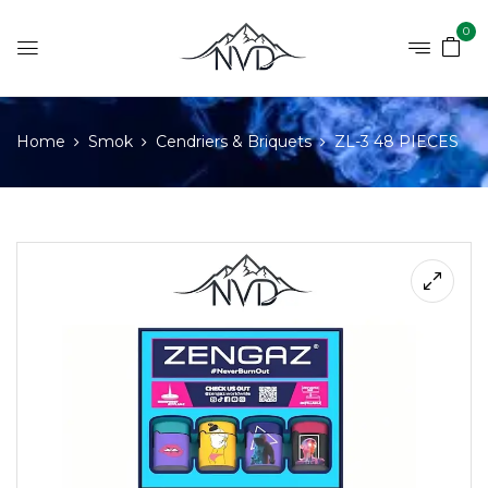
0
Home
Smok
Cendriers & Briquets
ZL-3 48 PIECES