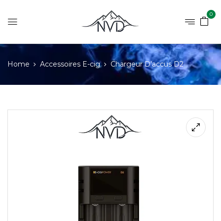
0
Home
Accessoires E-cig
Chargeur D’accus D2