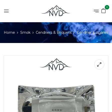
0
Home
Smok
Cendriers & Briquets
Cendrier à cigares