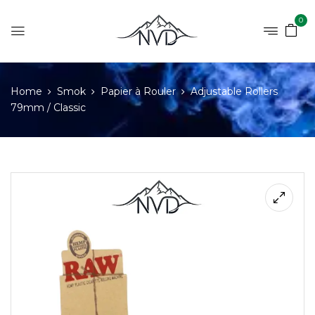
0
Home
Smok
Papier à Rouler
Adjustable Rollers
79mm / Classic