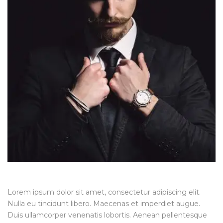
Lorem ipsum dolor sit amet, consectetur adipiscing elit.
Nulla eu tincidunt libero. Maecenas et imperdiet augue.
Duis ullamcorper venenatis lobortis. Aenean pellentesque