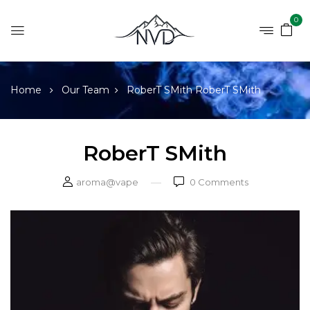
0
Home
Our Team
RoberT SMith
RoberT SMith
RoberT SMith
aroma@vape
0
Comments