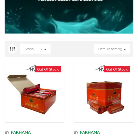
Show
12
Default sorting
Out Of Stock
Out Of Stock
BY
FAKHAMA
BY
FAKHAMA