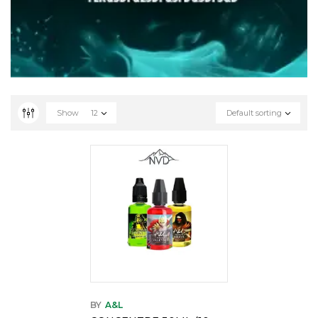
Show
12
Default sorting
BY
A&L