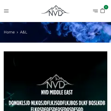
0
Home
A&L