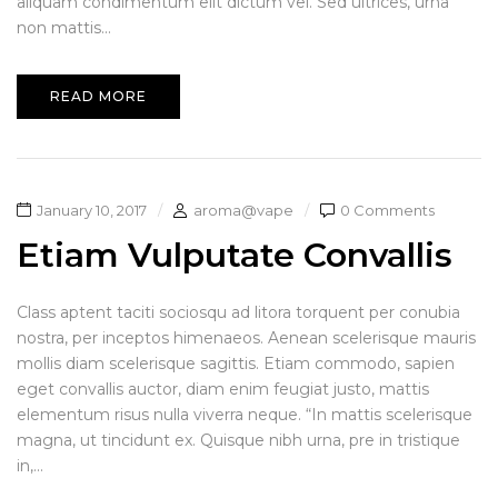
aliquam condimentum elit dictum vel. Sed ultrices, urna
non mattis...
READ MORE
January 10, 2017
aroma@vape
0 Comments
Etiam Vulputate Convallis
Class aptent taciti sociosqu ad litora torquent per conubia
nostra, per inceptos himenaeos. Aenean scelerisque mauris
mollis diam scelerisque sagittis. Etiam commodo, sapien
eget convallis auctor, diam enim feugiat justo, mattis
elementum risus nulla viverra neque. “In mattis scelerisque
magna, ut tincidunt ex. Quisque nibh urna, pre in tristique
in,...