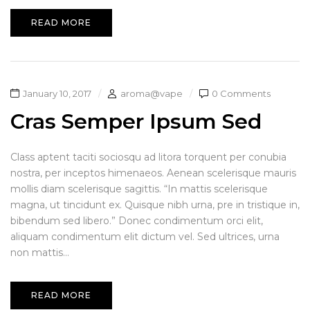
READ MORE
January 10, 2017
aroma@vape
0 Comments
Cras Semper Ipsum Sed
Class aptent taciti sociosqu ad litora torquent per conubia
nostra, per inceptos himenaeos. Aenean scelerisque mauris
mollis diam scelerisque sagittis. “In mattis scelerisque
magna, ut tincidunt ex. Quisque nibh urna, pre in tristique in,
bibendum sed libero.” Donec condimentum orci elit,
aliquam condimentum elit dictum vel. Sed ultrices, urna
non mattis...
READ MORE