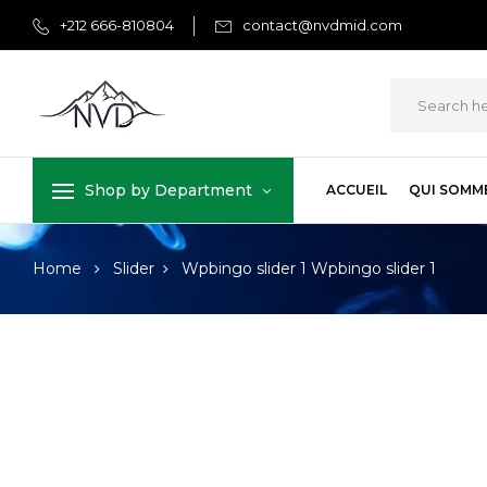
+212 666-810804
contact@nvdmid.com
Shop by Department
ACCUEIL
QUI SOMM
Home
Slider
Wpbingo slider 1
Wpbingo slider 1